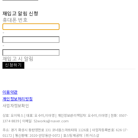
재입고 알림 신청
휴대폰 번호
-
-
재입고 시 알림
신청하기
이용약관
개인정보처리방침
사업자정보확인
상호: 오이웍스 | 대표: 오수미,이아영 | 개인정보관리책임자: 오수미,이아영 | 전화: 0507-
1374-8839 | 이메일: 52works@naver.com
주소: 경기 화성시 동탄영천로 131 코너원스마트타워 1126호 | 사업자등록번호:
626-17-
01172
| 통신판매:
2020-안양동안-0072
| 호스팅제공자: (주)식스샵